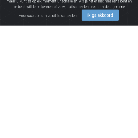
maar u kunt ze op elk moment uitschakelen. Als je het er niet mee eens bent en
ze beter wilt leren kennen of ze wilt uitschakelen, lees dan de algemene
ik ga akkoord
voorwaarden om ze uit te schakelen.
FRANK BRIDGE
PIANOKWARTET
Het
Frank Bridge Pianokwartet
speelt sinds
2018 samen. De vier bevriende en ervaren
internationaal actieve musici delen een grote
liefde voor het pianokwartetrepertoire.
Het Frank Bridge Pianokwartet legt zich toe op
het uitvoeren van pianokwartetten uit heel
diverse stijlperiodes, van de Weense klassieken
tot 20ste-eeuwse werken.